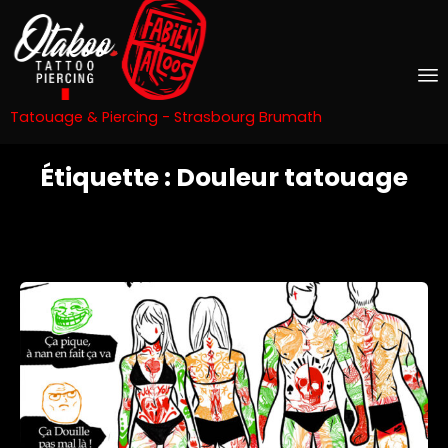
Tatouage & Piercing - Strasbourg Brumath
S
Étiquette :
Douleur tatouage
t
c