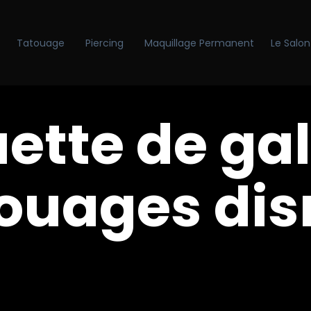
Tatouage
Piercing
Maquillage Permanent
Le Salon
ette de gal
ouages di