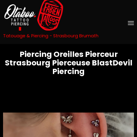
Tatouage & Piercing - Strasbourg Brumath
S
Piercing Oreilles Pierceur
t
Strasbourg Pierceuse BlastDevil
c
Piercing